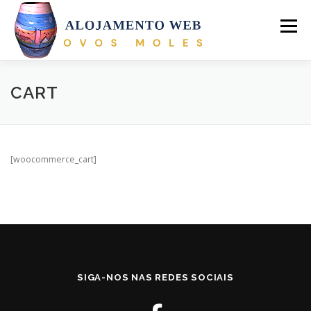
Saltar
para
Menu
conteúdo
INÍCIO
ALOJAMENTO
WEBDESIGN
CART
ASSISTÊNCIA | FORMAÇÃO
CONTACTO
[woocommerce_cart]
SIGA-NOS NAS REDES SOCIAIS