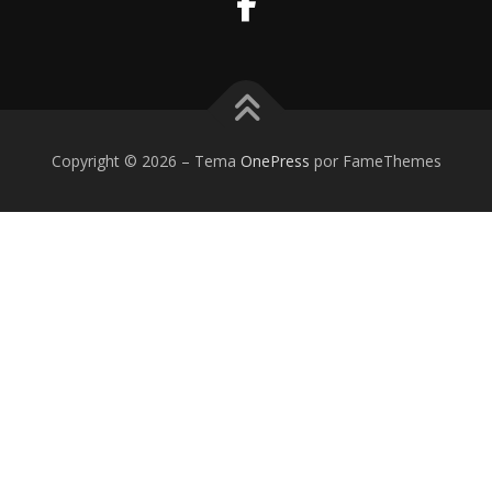
Copyright © 2026
–
Tema
OnePress
por FameThemes